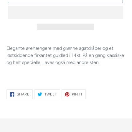
Elegante ørehængere med grønne agatdråber og et
løstsiddende firkantet guldled i 14kt. På en gang klassiske
og helt specielle. Laves også med andre sten.
SHARE
TWEET
PIN
SHARE
TWEET
PIN IT
ON
ON
ON
FACEBOOK
TWITTER
PINTEREST