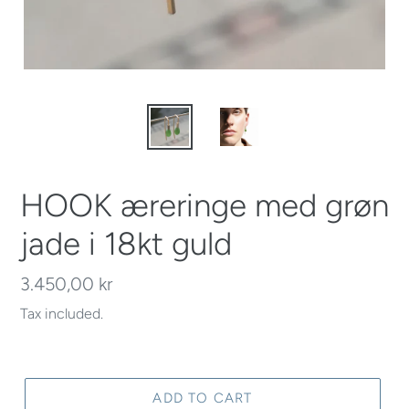
HOOK æreringe med grøn
jade i 18kt guld
Regular
3.450,00 kr
price
Tax included.
ADD TO CART