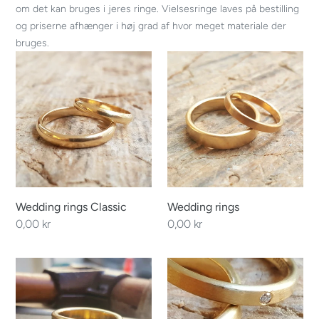
i
om det kan bruges i jeres ringe. Vielsesringe laves på bestilling
og priserne afhænger i høj grad af hvor meget materiale der
o
bruges.
Wedding
Wedding
n
rings
rings
:
Classic
Wedding rings Classic
Wedding rings
Regular
0,00 kr
Regular
0,00 kr
price
price
Wedding
Wedding
bands.
rings
The
beauty