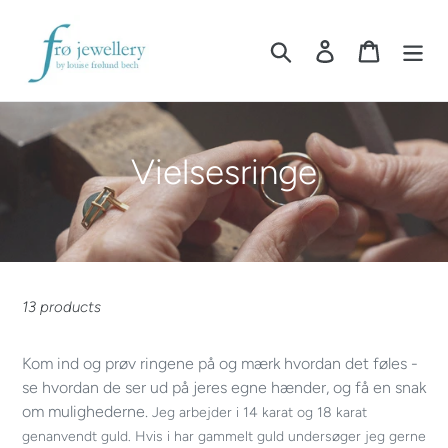
Skip
to
Search
Log in
Cart
content
C
Vielsesringe
o
l
l
13 products
e
Kom ind og prøv ringene på og mærk hvordan det føles -
c
se hvordan de ser ud på jeres egne hænder, og få en snak
om mulighederne.
t
Jeg arbejder i 14 karat og 18 karat
genanvendt guld. Hvis i har gammelt guld undersøger jeg gerne