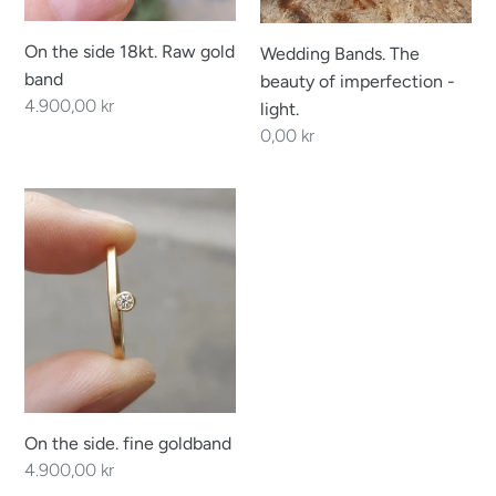
light.
On the side 18kt. Raw gold
Wedding Bands. The
band
beauty of imperfection -
Regular
4.900,00 kr
light.
price
Regular
0,00 kr
price
On
the
side.
fine
goldband
On the side. fine goldband
Regular
4.900,00 kr