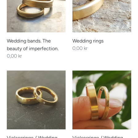
of
imperfection.
Wedding bands. The
Wedding rings
Regular
0,00 kr
beauty of imperfection.
price
Regular
0,00 kr
price
Vielsesringe
Vielsesringe
/
/
Wedding
Wedding
bands.
bands.
Vielsesringe / Wedding
Vielsesringe / Wedding