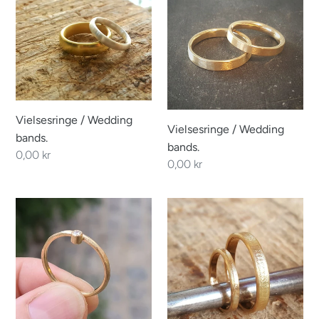
Wedding
Wedding
bands.
bands.
Vielsesringe / Wedding
Vielsesringe / Wedding
bands.
bands.
Regular
0,00 kr
Regular
0,00 kr
price
price
On
Wedding
the
Bands.
side
The
18kt.
beauty
Raw
of
gold
imperfection
band
-