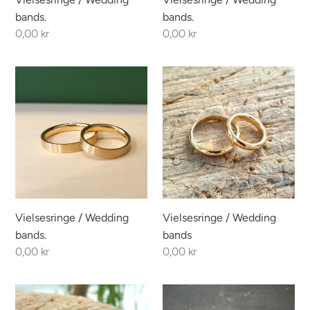
bands.
bands.
Regular
0,00 kr
Regular
0,00 kr
price
price
Vielsesringe
Vielsesringe
/
/
Wedding
Wedding
bands.
bands
Vielsesringe / Wedding
Vielsesringe / Wedding
bands.
bands
Regular
0,00 kr
Regular
0,00 kr
price
price
Vielsesringe
Vielsesringe
/
/