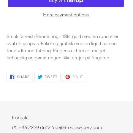
More payment options
Smuk farvestrålende ring i 18kt guld med en rund eller
oval chrysopras. Enkel og grafisk med en lige flade og
forskudt rund fatning. Ringens u-form er meget
behagelig og gør at ringen ikke drejer på fingeren.
SHARE
TWEET
PIN
SHARE
TWEET
PIN IT
ON
ON
ON
FACEBOOK
TWITTER
PINTEREST
Kontakt
tlf. +45 2229 0617 froe@froejewellery.com